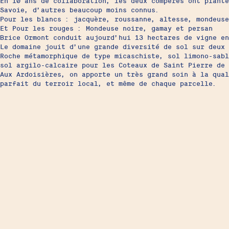
En 10 ans de collaboration, les deux compères ont planté
Savoie, d’autres beaucoup moins connus.
Pour les blancs : jacquère, roussanne, altesse, mondeuse
Et Pour les rouges : Mondeuse noire, gamay et persan
Brice Ormont conduit aujourd’hui 13 hectares de vigne e
Le domaine jouit d’une grande diversité de sol sur deux 
Roche métamorphique de type micaschiste, sol limono-sabl
sol argilo-calcaire pour les Coteaux de Saint Pierre de 
Aux Ardoisières, on apporte un très grand soin à la qual
parfait du terroir local, et même de chaque parcelle.