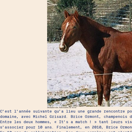
Domaine des Ardoisières en hiver
C’est l’année suivante qu’a lieu une grande rencontre po
domaine, avec Michel Grisard. Brice Ormont, champenois 
Entre les deux hommes, « It’s a match ! » tant leurs vis
s’associer pour 10 ans. Finalement, en 2010, Brice Ormon