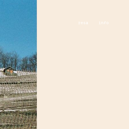
resa
info