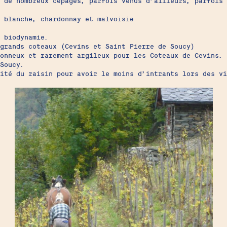
 de nombreux cépages, parfois venus d’ailleurs, parfois 
 blanche, chardonnay et malvoisie
n biodynamie.
grands coteaux (Cevins et Saint Pierre de Soucy)
onneux et rarement argileux pour les Coteaux de Cevins. 
Soucy.
ité du raisin pour avoir le moins d’intrants lors des vi