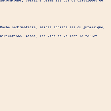
autochtones, certains parmi les grands classiques de
Roche sédimentaire, marnes schisteuses du jurassique,
nifications. Ainsi, les vins se veulent le reflet