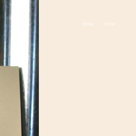
resa
info