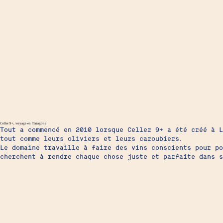
Celler 9+, voyage en Tarragone
Tout a commencé en 2010 lorsque Celler 9+ a été créé à L
tout comme leurs oliviers et leurs caroubiers.
Le domaine travaille à faire des vins conscients pour po
cherchent à rendre chaque chose juste et parfaite dans s