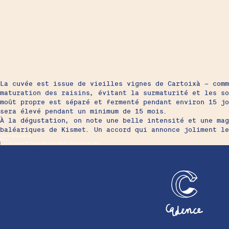
La cuvée est issue de vieilles vignes de Cartoixà – comm
maturation des raisins, évitant la surmaturité et les s
moût propre est séparé et fermenté pendant environ 15 jo
sera élevé pendant un minimum de 15 mois.
À la dégustation, on note une belle intensité et une mag
baléariques de Kismet. Un accord qui annonce joliment le
Accord disque & vin
Blog
|
Accord
Benoit B
Bigwax Records
Celler9+
Disque
Kismet
Vins