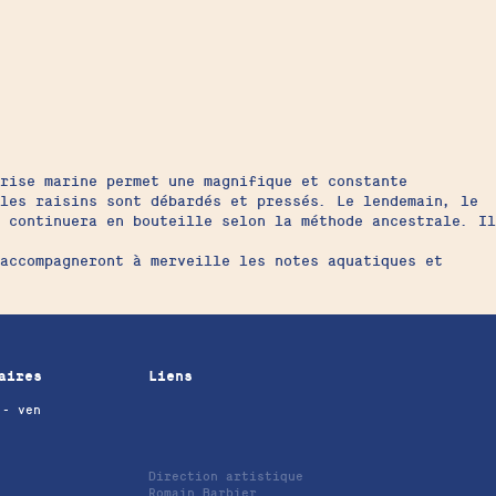
rise marine permet une magnifique et constante
 les raisins sont débardés et pressés. Le lendemain, le
 continuera en bouteille selon la méthode ancestrale. Il
accompagneront à merveille les notes aquatiques et
aires
Liens
 - ven
Direction artistique
Romain Barbier