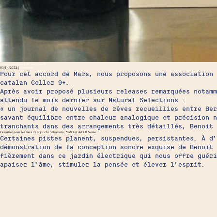
Kismet par Benoit B. et Celler 9+
03/14/2022 |
Comment
Pour cet accord de Mars, nous proposons une association
catalan Celler 9+.
Après avoir proposé plusieurs releases remarquées notamm
attendu le mois dernier sur Natural Selections :
« un journal de nouvelles de rêves recueillies entre Ber
savant équilibre entre chaleur analogique et précision n
tranchants dans des arrangements très détaillés, Benoit 
Essentiel pour les fans de Ryuichi Sakamoto, YMO et Art Of Noise.
Certaines pistes planent, suspendues, persistantes. À d’
démonstration de la conception sonore exquise de Benoit
fièrement dans ce jardin électrique qui nous offre guéri
apaiser l’âme, stimuler la pensée et élever l’esprit.