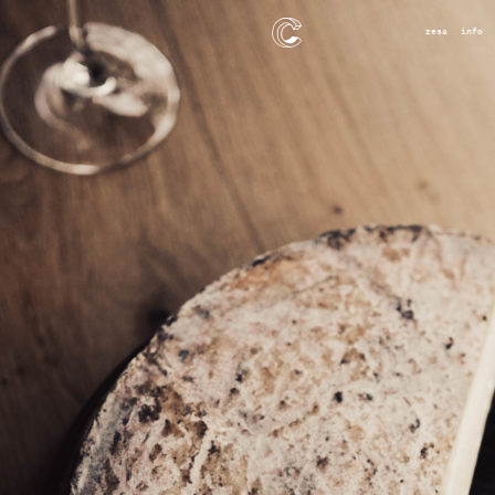
resa
info