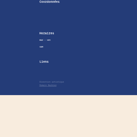
Coordonnées
Horaires
mar - ven
sam
Liens
Direction artistique
Romain Barbier