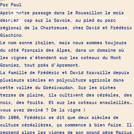
Domaine Giachino
07.09.2021
Par Paul
Qui a dit qu’on ne pouvait pas découvrir la Savoie en Juillet ?
Après notre passage dans le Roussillon le mois
resa
info
dernier, cap sur la Savoie, au pied du parc
régional de la Chartreuse, chez David et Frédéric
Giachino.
Le nom sonne italien, mais nous sommes toujours
du côté français des Alpes, dans un domaine où
les vignes s’étendent sur les coteaux du Mont
Granier, tout près d’Apremont.
La famille de Frédéric et David travaille depuis
plusieurs siècles en polyculture agricole dans
cette vallée du
Grésivaudan.
Sur les riches
terres de plaine, ils cultivent des céréales, des
noix, des fruits. Et sur les coteaux ensoleillés…
vous avez deviné ? De la vigne !
En 1988, Frédéric se dit que deux siècles de
culture céréalières, ça commence à bien faire. Il
reprend alors les vignes de son grand père Marius