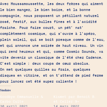
Avec Moussamoussette, les deux frères qui aiment
le bien manger, le bien boire, et la bonne
compagnie, nous proposent un pétillant naturel
rosé, festif, aux bulles fines et à l’acidité
fraîche. Pour faire court, un pét’ nat’
complètement cosmique, qui s’ouvre à l’apéro,
plein soleil, qui se boit presque comme de l’eau,
et qui annonce une soirée de haut niveau. Un vin
qui rend heureux et qui, comme Cosmic Sounds, va
vite devenir un classique de l’été chez Cadence.
C’est simple : deux coups de cœur absolus.
On met quelques quilles au frais, quelques
disques en vitrine, et on t’attend de pied ferme
pour lancer cet été super
caliente
!
Similaire
Goodbye Emmanuelle &
Kismet par Benoit B.
Carbo Culte
et Celler 9+
30 avril 2021
14 mars 2022