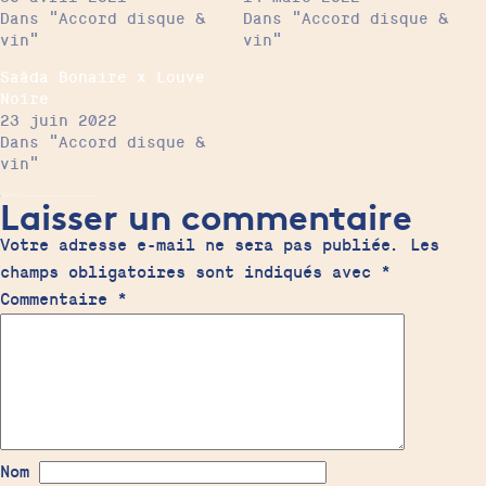
Dans "Accord disque &
Dans "Accord disque &
vin"
vin"
Saâda Bonaire x Louve
Noire
23 juin 2022
Dans "Accord disque &
vin"
Laisser un commentaire
Accord disque & vin
|
Bigwax Records
Disco Sounds
Hot Mule
Mosse
Moussamoussette
N'draman Blintch
Secousse
Votre adresse e-mail ne sera pas publiée.
Les
champs obligatoires sont indiqués avec
*
Commentaire
*
Nom