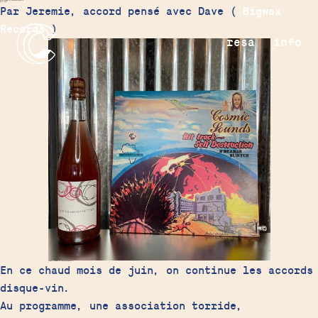
Disco Sounds & Moussamoussette
06.17.2021
Par Jeremie, accord pensé avec Dave (
Bigwax
Records
)
resa
info
Cosmic Sounds & Moussamoussette
En ce chaud mois de juin, on continue les accords
disque-vin.
Au programme, une association torride,